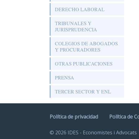
DERECHO LABORAL
TRIBUNALES Y
JURISPRUDENCIA
COLEGIOS DE ABOGADOS
Y PROCURADORES
OTRAS PUBLICACIONES
PRENSA
TERCER SECTOR Y ENL
Política de privacidad
Política de C
© 2026 IDES - Economistes i Advocats